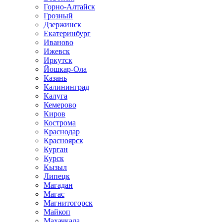
Горно-Алтайск
Грозный
Дзержинск
Екатеринбург
Иваново
Ижевск
Иркутск
Йошкар-Ола
Казань
Калининград
Калуга
Кемерово
Киров
Кострома
Краснодар
Красноярск
Курган
Курск
Кызыл
Липецк
Магадан
Магас
Магнитогорск
Майкоп
Махачкала