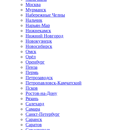
Москва
Мурманск
Набережные Челны
Нальчик
Нарьян-Мар
Нижнекамск
Нижний Новгород
Новокузнецк
Новосибирск
Омск
Орёл
Оренбург
Пенза
Пермь
Петрозаводск
Петропавловск-Камчатский
Псков
Ростов-на-Дону
Рязань
Салехард
Самара
Санкт-Петербург
Саранск
Саратов
Севастополь