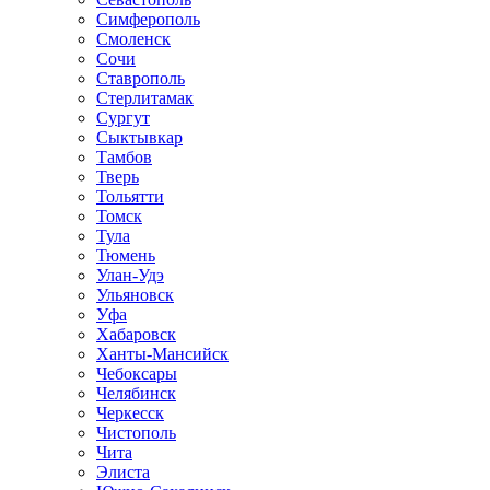
Симферополь
Смоленск
Сочи
Ставрополь
Стерлитамак
Сургут
Сыктывкар
Тамбов
Тверь
Тольятти
Томск
Тула
Тюмень
Улан-Удэ
Ульяновск
Уфа
Хабаровск
Ханты-Мансийск
Чебоксары
Челябинск
Черкесск
Чистополь
Чита
Элиста