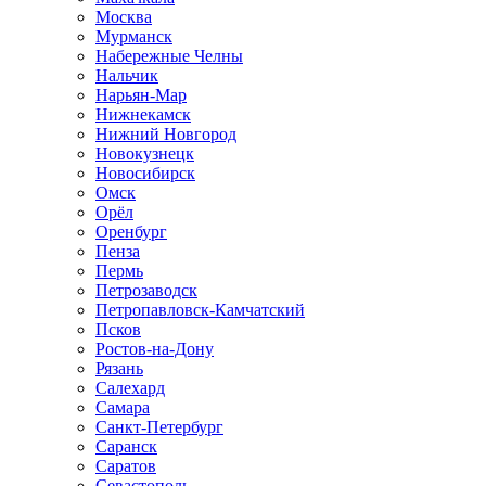
Москва
Мурманск
Набережные Челны
Нальчик
Нарьян-Мар
Нижнекамск
Нижний Новгород
Новокузнецк
Новосибирск
Омск
Орёл
Оренбург
Пенза
Пермь
Петрозаводск
Петропавловск-Камчатский
Псков
Ростов-на-Дону
Рязань
Салехард
Самара
Санкт-Петербург
Саранск
Саратов
Севастополь