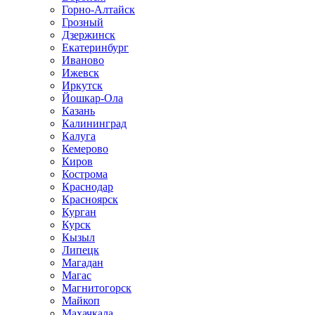
Горно-Алтайск
Грозный
Дзержинск
Екатеринбург
Иваново
Ижевск
Иркутск
Йошкар-Ола
Казань
Калининград
Калуга
Кемерово
Киров
Кострома
Краснодар
Красноярск
Курган
Курск
Кызыл
Липецк
Магадан
Магас
Магнитогорск
Майкоп
Махачкала