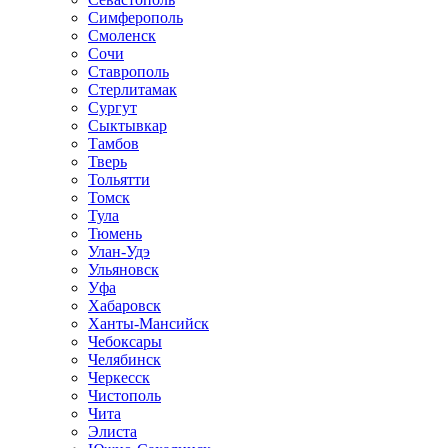
Симферополь
Смоленск
Сочи
Ставрополь
Стерлитамак
Сургут
Сыктывкар
Тамбов
Тверь
Тольятти
Томск
Тула
Тюмень
Улан-Удэ
Ульяновск
Уфа
Хабаровск
Ханты-Мансийск
Чебоксары
Челябинск
Черкесск
Чистополь
Чита
Элиста