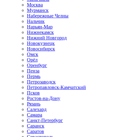
Москва
Мурманск
Набережные Челны
Нальчик
Нарьян-Мар
Нижнекамск
Нижний Новгород
Новокузнецк
Новосибирск
Омск
Орёл
Оренбург
Пенза
Пермь
Петрозаводск
Петропавловск-Камчатский
Псков
Ростов-на-Дону
Рязань
Салехард
Самара
Санкт-Петербург
Саранск
Саратов
Севастополь