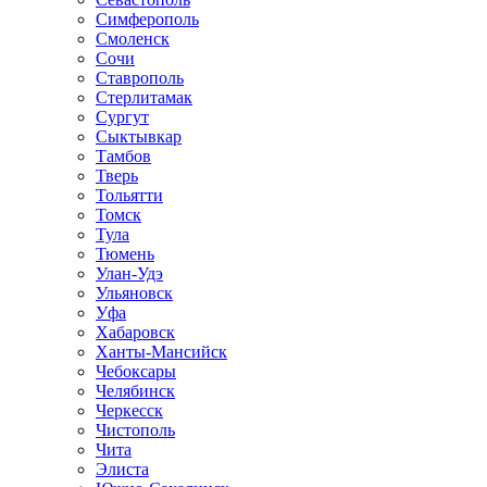
Симферополь
Смоленск
Сочи
Ставрополь
Стерлитамак
Сургут
Сыктывкар
Тамбов
Тверь
Тольятти
Томск
Тула
Тюмень
Улан-Удэ
Ульяновск
Уфа
Хабаровск
Ханты-Мансийск
Чебоксары
Челябинск
Черкесск
Чистополь
Чита
Элиста