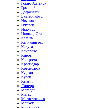
Горно-Алтайск
Грозный
Дзержинск
Екатеринбург
Иваново
Ижевск
Иркутск
Йошкар-Ола
Казань
Калининград
Калуга
Кемерово
Киров
Кострома
Краснодар
Красноярск
Курган
Курск
Кызыл
Липецк
Магадан
Магас
Магнитогорск
Майкоп
Махачкала