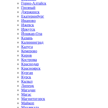
Горно-Алтайск
Грозный
Дзержинск
Екатеринбург
Иваново
Ижевск
Иркутск
Йошкар-Ола
Казань
Калининград
Калуга
Кемерово
Киров
Кострома
Краснодар
Красноярск
Курган
Курск
Кызыл
Липецк
Магадан
Магас
Магнитогорск
Майкоп
Махачкала