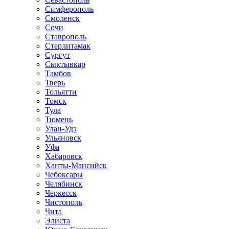
Симферополь
Смоленск
Сочи
Ставрополь
Стерлитамак
Сургут
Сыктывкар
Тамбов
Тверь
Тольятти
Томск
Тула
Тюмень
Улан-Удэ
Ульяновск
Уфа
Хабаровск
Ханты-Мансийск
Чебоксары
Челябинск
Черкесск
Чистополь
Чита
Элиста