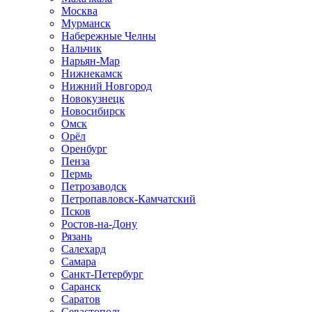
Москва
Мурманск
Набережные Челны
Нальчик
Нарьян-Мар
Нижнекамск
Нижний Новгород
Новокузнецк
Новосибирск
Омск
Орёл
Оренбург
Пенза
Пермь
Петрозаводск
Петропавловск-Камчатский
Псков
Ростов-на-Дону
Рязань
Салехард
Самара
Санкт-Петербург
Саранск
Саратов
Севастополь